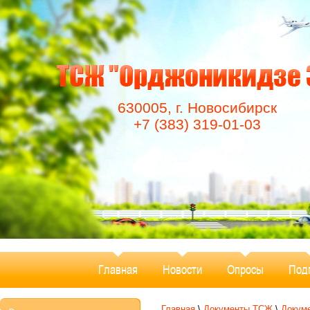
630005, г. Новосибирск
+7 (383) 319-01-03
Главная
Новости
Опросы
Под
Главная
\
Документы ТСЖ
\
Докум