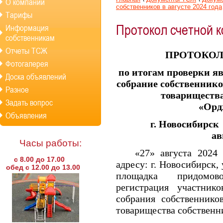
О компании
собственников в августе 2024 года
Тарифы
Протокол счетной к
Информация
собственникам
Отчеты ТСЖ
ПРОТОКОЛ
Фотогалерея
по итогам проверки яв
Доска объявлений
собрание собственник
Разное
товариществ
Задать вопрос
«Орд
Объявления
г. Нов
ав
Часы работы:
«27» августа 2024 
с 8.00 до 17.00
адресу: г. Новосибирск,
обед с 12.00 до 13.00
площадка придомов
регистрация участник
собрания собственник
товарищества собственн