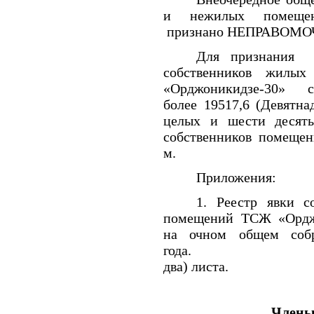
и нежилых помещен
признано НЕПРАВОМ
Для признания в
собственников жил
«Орджоникидзе-30» с
более 19517,6 (Девятн
целых и шести десяты
собственников помеще
м.
Приложения:
1. Реестр явки 
помещений ТСЖ «Орджо
на очном общем собра
года. 3
два) листа.
Члены