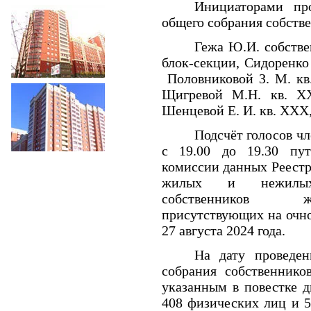
Инициаторами про
общего собрания собст
Гежа Ю.И. собств
блок-секции, Сидоренко
Половниковой З. М. кв
Щигревой М.Н. кв. Х
Шенцевой Е. И. кв. ХХХ
Подсчёт голосов ч
с 19.00 до 19.30 пут
комиссии данных Реестр
жилых и нежилых
собственников ж
присутствующих на очн
27 августа 2024 года.
На дату проведен
собрания собственник
указанным в повестке д
408 физических лиц и 5