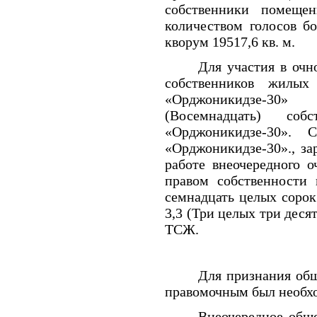
собственники помеще
количеством голосов б
кворум 19517,6 кв. м.
Для участия в оч
собственников жил
«Орджоникидзе-30
(Восемнадцать) со
«Орджоникидзе-30».
«Орджоникидзе-30»., за
работе внеочередного о
правом собственности 
семнадцать целых сорок 
3,3 (Три целых три деся
ТСЖ.
Для признания об
правомочным был необхо
Внеочередное общ