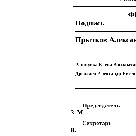
Ф
Подпись
Прытков Алекса
Рашкуева Елена Васильев
Древалев Александр Евген
Председа
З. М.
Секретар
В.