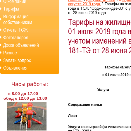
О компании
августе 2019 года.
\
Тарифы на жил
Тарифы
года в ТСЖ "Орджоникидзе-30" с 
от 28 июня 2019 года
Информация
Тарифы на жилищно
собственникам
01 июля 2019 года 
Отчеты ТСЖ
Фотогалерея
учетом изменений 
Доска объявлений
181-ТЭ от 28 июня 
Разное
Задать вопрос
Объявления
Тарифы на жил
с 01 июля 2019 
Часы работы:
Услуга
с 8.00 до 17.00
обед с 12.00 до 13.00
Содержание жилья
Лифт
Услуги консьержей (за исключение