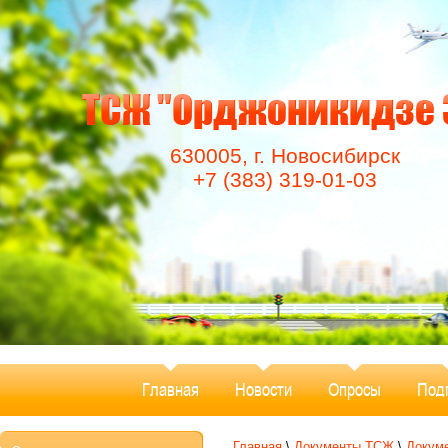
630005, г. Новосибирск
+7 (383) 319-01-03
Главная
Новости
Опросы
Под
Главная
\
Документы ТСЖ
\
Докуме