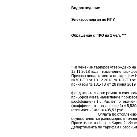
Водоотведение
Электроэнергия по ИПУ
Обращение с ТКО на 1 чел. ***
* изменение тарифов утверждено на 
12.11.2018 года; изменение тарифов
Приказа департамента по тарифам Н
№701-ТЭ от 10.12.2018 № 181-ТЭ от 
приказом № 181-ТЭ от 28 и
С 01 января 
фонд капитального ремонта соста
приборов учета начисление произво
коэффициент 1,5. Расчет по горячей 
(коэффициент повышающий) = 5,5305 х
(стоимость Г
Оплата по отоплению на тер
осуществляется равномерно в течени
Правительства Новосибирской облас
Департамента по тарифам Новосибир