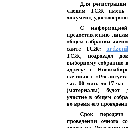
Для регистрации 
членам ТСЖ иметь 
документ, удостоверяю
С информацией 
предоставлению лицам
общем собрании члено
ordzoni
сайте ТСЖ:
ТСЖ, подраздел д
о
выборному собранию в 
адресу: г. Новосибир
начиная с
«19»
августа
час. 00 мин. до 17 ча
(материалы) будет
участие в общем собр
во время его проведени
Срок передачи 
проведении очного 
адресу ул. Орджоникидз