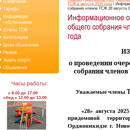
О компании
ТСЖ в августе 2025 года
\
Информа
Тарифы
собрания членов ТСЖ 28 авгус
Информационное с
Информация
собственникам
общего собрания чл
Отчеты ТСЖ
года
Фотогалерея
Доска объявлений
И
Разное
Задать вопрос
о проведении очер
Объявления
собрания членов
Часы работы:
Уважаемые члены
с 8.00 до 17.00
обед с 12.00 до 13.00
«28»
августа 2025
придомовой терр
Орджоникидзе г. Ново