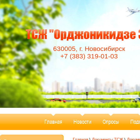
630005, г. Новосибирск
+7 (383) 319-01-03
Главная
Новости
Опросы
Под
Главная
\
Документы ТСЖ
\
Докум