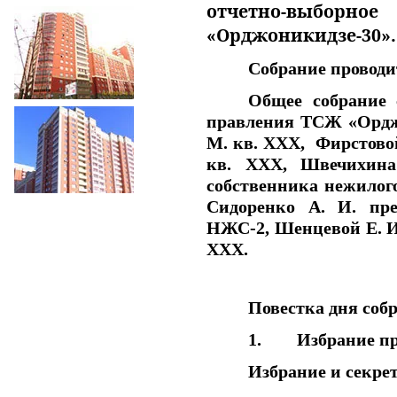
отчетно-выборно
«Орджоникидзе-30».
Собрание проводи
Общее собрание 
правления ТСЖ «Орджо
М. кв. ХХХ, Фирстово
кв. ХХХ, Швечихин
собственника нежилог
Сидоренко А. И. пре
НЖС-2, Шенцевой Е. И.
ХХХ.
Повестка дня соб
1. Избрание пре
Избрание и секре